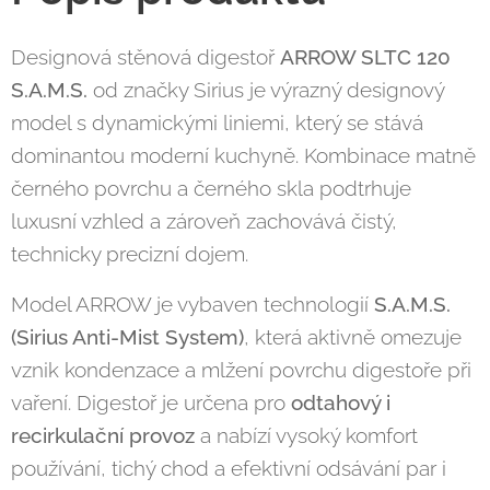
Designová stěnová digestoř
ARROW SLTC 120
S.A.M.S.
od značky Sirius je výrazný designový
model s dynamickými liniemi, který se stává
dominantou moderní kuchyně. Kombinace matně
černého povrchu a černého skla podtrhuje
luxusní vzhled a zároveň zachovává čistý,
technicky precizní dojem.
Model ARROW je vybaven technologií
S.A.M.S.
(Sirius Anti-Mist System)
, která aktivně omezuje
vznik kondenzace a mlžení povrchu digestoře při
vaření. Digestoř je určena pro
odtahový i
recirkulační provoz
a nabízí vysoký komfort
používání, tichý chod a efektivní odsávání par i