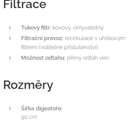
Filtrace
Tukový filtr:
kovový, omyvatelný
Filtrační provoz:
recirkulace s uhlíkovým
filtrem (volitelné příslušenství)
Možnost odtahu:
přímý odtah ven
Rozměry
Šířka digestoře:
90 cm