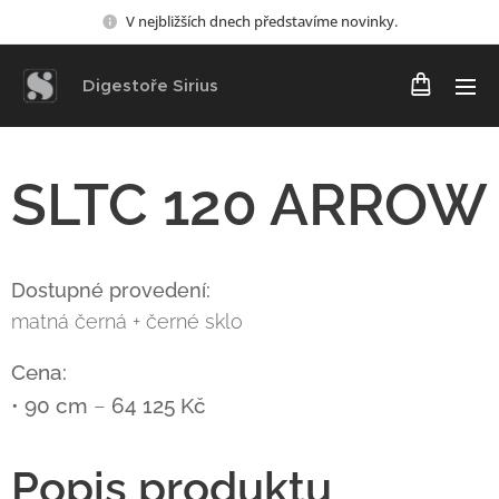
V nejbližších dnech představíme novinky.
Digestoře Sirius
SLTC 120 ARROW
Dostupné provedení:
matná černá + černé sklo
Cena:
•
90 cm
–
64 125 Kč
Popis produktu