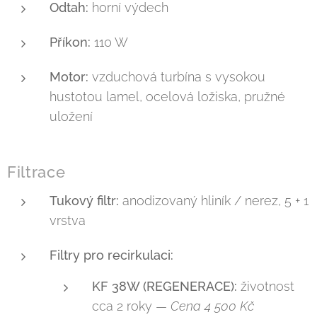
Odtah:
horní výdech
Příkon:
110 W
Motor:
vzduchová turbína s vysokou
hustotou lamel, ocelová ložiska, pružné
uložení
Filtrace
Tukový filtr:
anodizovaný hliník / nerez, 5 + 1
vrstva
Filtry pro recirkulaci:
KF 38W (REGENERACE):
životnost
cca 2 roky —
Cena 4 500 Kč