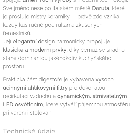
Své jméno nese po italském městě
Deruta
, které
je proslulé mistry keramiky — právě zde vzniká
každý kus ručně pod rukama zkušených
řemeslníků.
Její
elegantní design
harmonicky propojuje
klasické a moderní prvky
, díky čemuž se snadno
stane dominantou jakéhokoliv kuchyňského
prostoru.
Praktická část digestoře je vybavena
vysoce
účinnými uhlíkovými filtry
pro dokonalou
recirkulaci vzduchu a
dynamickým, stmívatelným
LED osvětlením
, které vytváří příjemnou atmosféru
při vaření i stolování.
Technické údaje