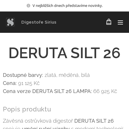
V nejbližších dnech představíme novinky.
Digestoře Sirius
DERUTA SILT 26
Dostupné barvy:
zlatá, měděná, bílá
Cena:
91 125 Kč
Cena verze DERUTA SILT 26 LAMPA:
66 925 Kč
Popis produktu
Závěsná ostrůvková digestoř
DERUTA SILT 26
spojuje
umění ruční výroby
s moderní technologií.