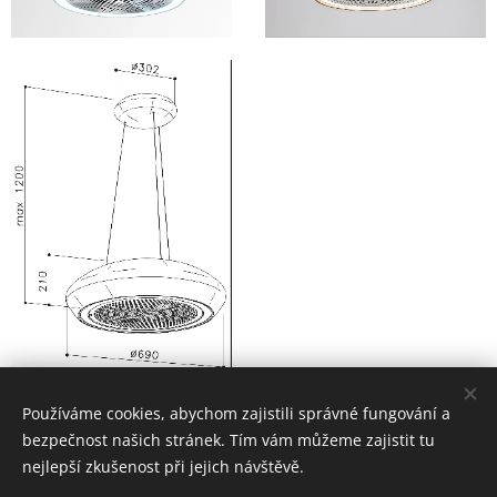
Používáme cookies, abychom zajistili správné fungování a
bezpečnost našich stránek. Tím vám můžeme zajistit tu
nejlepší zkušenost při jejich návštěvě.
© 2024 Digestoře Sirius s.r.o.