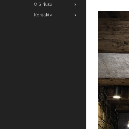
O Siriusu
Kontakty