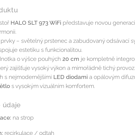
duktu
stoř
HALO SLT 973 WiFi
představuje novou generaci 
monii.
prvky – světelný prstenec a zabudovaný odsávací sy
spojuje estetiku s funkcionalitou.
dnotka o výšce pouhých
20 cm
je kompletně integr
který zajišťuje vysoký výkon a mimořádně tichý provoz
uh s nejmodernějšími
LED diodami
a opálovým difuz
ětlo
s vysokým vizuálním komfortem.
 údaje
lace:
na strop
m:
recirkulace / odtah