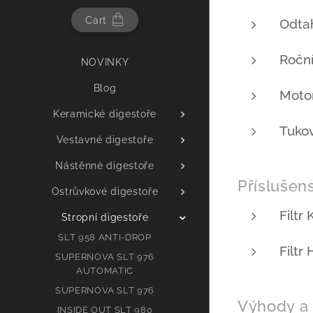
Cart
Odta
Roční
NOVINKY
Blog
Motor
Keramické digestoře
Tukový
Vestavné digestoře
Nástěnné digestoře
Příslušens
Ostrůvkové digestoře
Filtr 
Stropní digestoře
SLT 958 ANTI-DROP
Filt
SUPERNOVA SLT 976
AUTOMATIC
SUPERNOVA SLT 976
Výhody a 
INSIDE OUT SLT 980