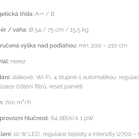
etická třída:
A++ / B
ěr / váha:
Ø 54 / 75 cm / 15,5 kg
ručená výška nad podlahou:
min. 200 – 210 cm
iál:
nerez
ání:
dálkové, Wi-Fi, 4 stupně s automatikou, regulac
izace čištění filtrů, reset paměti
n:
700 m³/h
provozní hlučnost:
64 dB(A) k 1 pW
lení:
10 W LED, regulace teploty a intenzity (2700 –