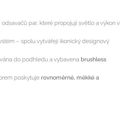
odsavačů par, které propojují světlo a výkon v
stém – spolu vytvářejí ikonický designový
ována do podhledu a vybavena
brushless
.
orem poskytuje
rovnoměrné, měkké a