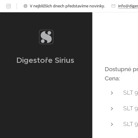
V nejbližších dnech představíme novinky.
info@diges
Digestoře Sirius
Dostupné pr
Cena:
SLT 9
SLT 
SLT 9