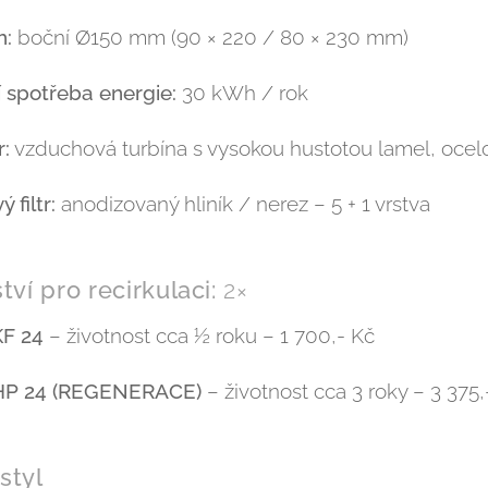
h:
boční Ø150 mm (90 × 220 / 80 × 230 mm)
 spotřeba energie:
30 kWh / rok
:
vzduchová turbína s vysokou hustotou lamel, ocelo
 filtr:
anodizovaný hliník / nerez – 5 + 1 vrstva
tví pro recirkulaci:
2×
KF 24
– životnost cca ½ roku – 1 700,- Kč
r HP 24 (REGENERACE)
– životnost cca 3 roky – 3 375,
styl