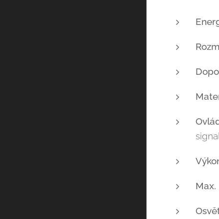
Energ
Rozm
Dopo
Mater
Ovlád
signal
Výko
Max. 
Osvět