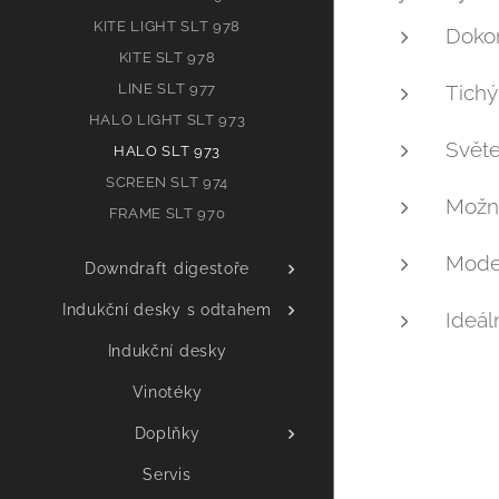
KITE LIGHT SLT 978
Dokon
KITE SLT 978
LINE SLT 977
Tich
HALO LIGHT SLT 973
Světe
HALO SLT 973
SCREEN SLT 974
Možno
FRAME SLT 970
Moder
Downdraft digestoře
Indukční desky s odtahem
Ideál
Indukční desky
Vinotéky
Doplňky
Servis