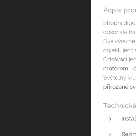
Popis pro
Stropní dige
dokonalé har
Dva výrazné 
objekt, jenž 
Odsávací je
motorem
, 
Světelný kr
přirozené sv
Technické
Insta
Reži