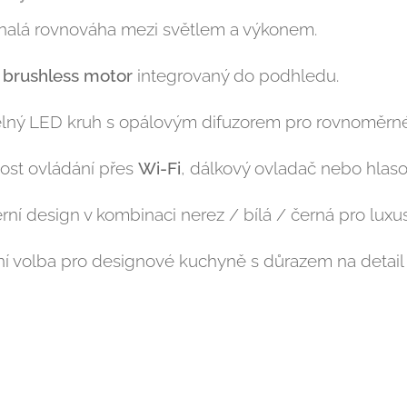
alá rovnováha mezi světlem a výkonem.
ý
brushless motor
integrovaný do podhledu.
lný LED kruh s opálovým difuzorem pro rovnoměrné 
st ovládání přes
Wi-Fi
, dálkový ovladač nebo hlaso
ní design v kombinaci nerez / bílá / černá pro luxus
ní volba pro designové kuchyně s důrazem na detail 