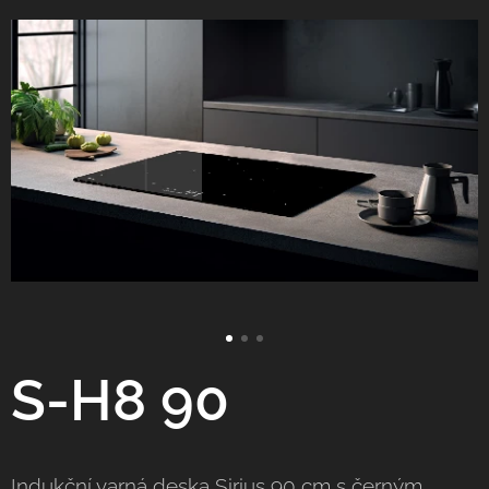
S-H8 90
Indukční varná deska Sirius 90 cm s černým