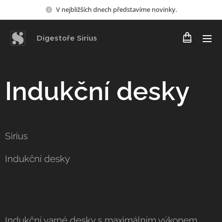
V nejbližších dnech představíme novinky.
Digestoře Sirius
Indukční desky
Sirius
Indukční desky
Indukční varné desky s maximálním výkonem,