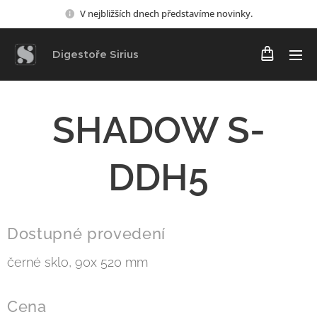
V nejbližších dnech představíme novinky.
Digestoře Sirius
SHADOW S-
DDH5
Dostupné provedení
černé sklo, 90x 520 mm
Cena