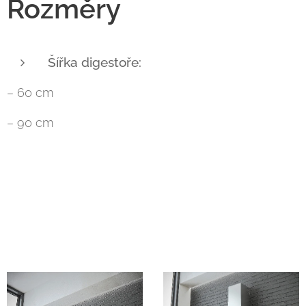
Rozměry
Šířka digestoře:
– 60 cm
– 90 cm