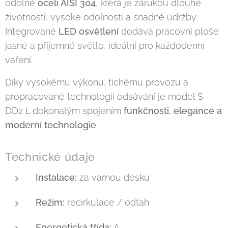
odolné
oceli AISI 304
, která je zárukou dlouhé
životnosti, vysoké odolnosti a snadné údržby.
Integrované
LED osvětlení
dodává pracovní ploše
jasné a příjemné světlo, ideální pro každodenní
vaření.
Díky vysokému výkonu, tichému provozu a
propracované technologii odsávání je model S
DD2 L dokonalým spojením
funkčnosti, elegance a
moderní technologie
.
Technické údaje
Instalace:
za varnou desku
Režim:
recirkulace / odtah
Energetická třída:
A