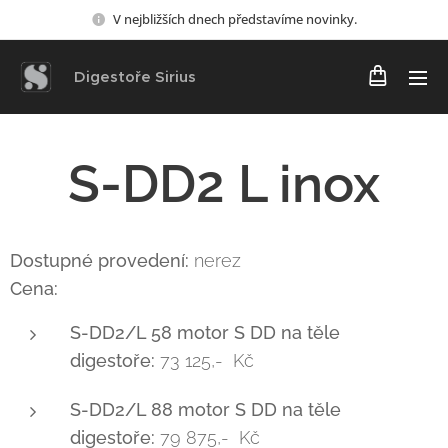
V nejbližších dnech představíme novinky.
Digestoře Sirius
S-DD2 L inox
Dostupné provedení:
nerez
Cena:
S-DD2/L 58 motor S DD na těle
digestoře:
73 125,- Kč
S-DD2/L 88 motor S DD na těle
digestoře:
79 875,- Kč