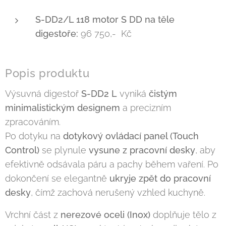
S-DD2/L 118 motor S DD na těle
digestoře:
96 750,- Kč
Popis produktu
Výsuvná digestoř
S-DD2 L
vyniká
čistým
minimalistickým designem
a precizním
zpracováním.
Po dotyku na
dotykový ovládací panel (Touch
Control)
se plynule
vysune z pracovní desky
, aby
efektivně odsávala páru a pachy během vaření. Po
dokončení se elegantně
ukryje zpět do pracovní
desky
, čímž zachová nerušený vzhled kuchyně.
Vrchní část z
nerezové oceli (Inox)
doplňuje tělo z