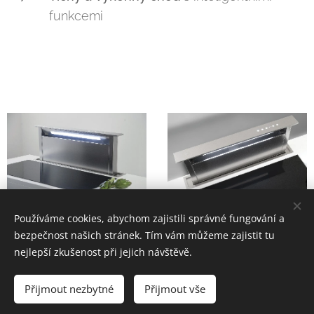
funkcemi
Používáme cookies, abychom zajistili správné fungování a
bezpečnost našich stránek. Tím vám můžeme zajistit tu
nejlepší zkušenost při jejich návštěvě.
© 2024 Digestoře Sirius s.r.o.
Přijmout nezbytné
IČO:
26970007
Přijmout vše
Cookies