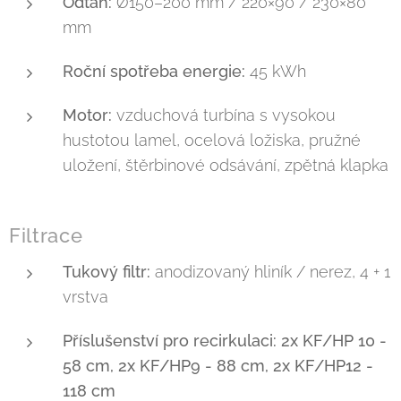
Odtah:
Ø150–200 mm / 220×90 / 230×80
mm
Roční spotřeba energie:
45 kWh
Motor:
vzduchová turbína s vysokou
hustotou lamel, ocelová ložiska, pružné
uložení, štěrbinové odsávání, zpětná klapka
Filtrace
Tukový filtr:
anodizovaný hliník / nerez, 4 + 1
vrstva
Příslušenství pro recirkulaci:
2x KF/HP
10 -
58 cm, 2x KF/HP9 - 88 cm, 2x KF/HP12 -
118 cm