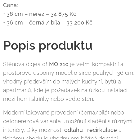
Cena:
•
36 cm – nerez
–
34 875 Kč
•
36 cm – černá / bílá
–
33 200 Kč
Popis produktu
Stěnová digestoř
MO 210
je velmi kompaktní a
prostorově úsporný model o šířce pouhých 36 cm,
vhodný především do malých kuchyní, bytů a
apartmánů, kde je požadavek na úzkou instalaci
mezi horní skříňky nebo vedle stěn.
Moderní lakované provedení (černá/bílá) nebo
celonerezová varianta umožňují sladění s různými
interiéry. Díky možnosti
odtahu i recirkulace
a
tichému chodu je vhodný pro běžné domácí