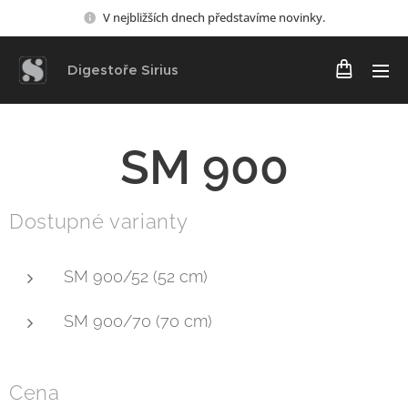
V nejbližších dnech představíme novinky.
Digestoře Sirius
SM
900
Dostupné varianty
SM 900/52 (52 cm)
SM 900/70 (70 cm)
Cena