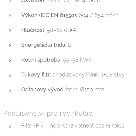
Osvětlení:
2× LED 2,1 W, 4000 K
Výkon (IEC EN 61591):
604 / 654 m³/h
Hlučnost:
58–62 dB(A)
Energetická třída:
B
Roční spotřeba:
55–58 kWh
Tukový filtr:
anodizovaný hliník 4+1 vrstvy
Odtahový vývod:
horní Ø150 mm
Příslušenství pro recirkulaci
Filtr KF 4 – 900 Kč (životnost cca ½ roku)