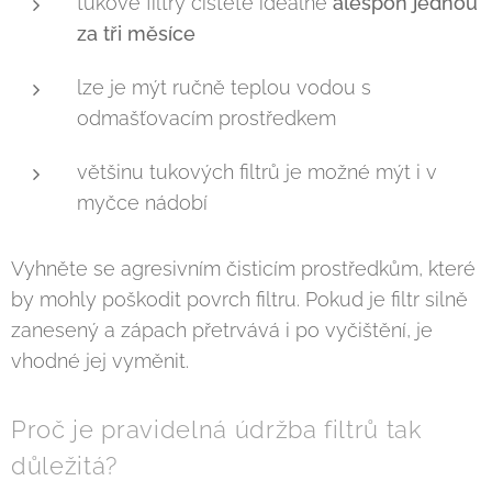
tukové filtry čistěte ideálně
alespoň jednou
za tři měsíce
lze je mýt ručně teplou vodou s
odmašťovacím prostředkem
většinu tukových filtrů je možné mýt i v
myčce nádobí
Vyhněte se agresivním čisticím prostředkům, které
by mohly poškodit povrch filtru. Pokud je filtr silně
zanesený a zápach přetrvává i po vyčištění, je
vhodné jej vyměnit.
Proč je pravidelná údržba filtrů tak
důležitá?