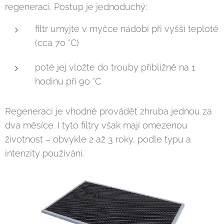
regeneraci. Postup je jednoduchý:
filtr umyjte v myčce nádobí při vyšší teplotě
(cca 70 °C)
poté jej vložte do trouby přibližně na 1
hodinu při 90 °C
Regeneraci je vhodné provádět zhruba jednou za
dva měsíce. I tyto filtry však mají omezenou
životnost – obvykle 2 až 3 roky, podle typu a
intenzity používání.