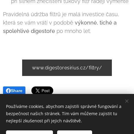
✔️ při silném znečištění tukový filtr raději vyměňte
Pravidelná údržba filtrů je malá investice času,
která se vám vrátí v podobě
výkonné, tiché a
spolehlivé digestoře
po mnoho let.
www.digestoresirius.cz/filtry/
Share
Používáme cookies, abychom zajistili správné fungování a
bezpečnost našich stránek. Tím vám můžeme zajistit tu
nejlepší zkušenost při jejich návštěvě.
© 2024 Digestoře Sirius s.r.o.