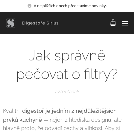
V nejbližších dnech představíme novinky.
Digestoře Sirius
Jak správně
pečovat o filtry?
27/01/2026
digestoř je jedním z nejdůležitějších
Kvalitní
prvků kuchyně
— nejen z hlediska designu, ale
hlavně proto, že odvádí pachy a vlhkost. Aby si