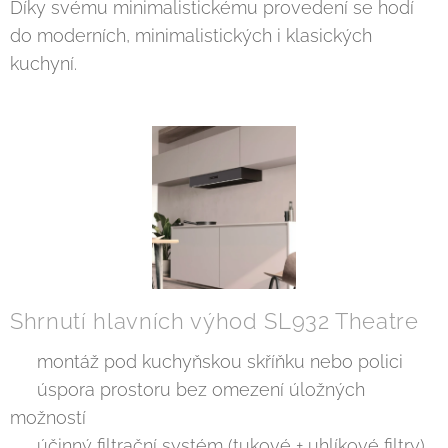
Díky svému minimalistickému provedení se hodí
do moderních, minimalistických i klasických
kuchyní.
Shrnutí hlavních výhod SL932 Theatre
✔️ montáž pod kuchyňskou skříňku nebo polici
✔️ úspora prostoru bez omezení úložných
možností
✔️ účinný filtrační systém (tukové + uhlíkové filtry)