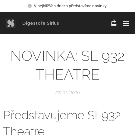
V nejbližších dnech představíme novinky.
Digestoře Sirius
NOVINKA: SL 932
THEATRE
27/01/2026
Představujeme SL932
Theatre