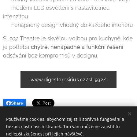
✔️ moderní LED osvětlení s nastavitelnou
intenzitou
✔️ nenápadný design vhodný do každého interiéru
SL932 Theatre je skvělou volbou pro kuchyně, kde
je potřeba
chytré, nenápadné a funkční řešení
odsávání
bez kompromisů v designu.
www.digestoresirius.cz/sl-932/
Share
Používáme cookies, abychom zajistili správné fungování a
bezpečnost našich stránek. Tím vám můžeme zajistit tu
nejlepší zkušenost při jejich návštěvě.