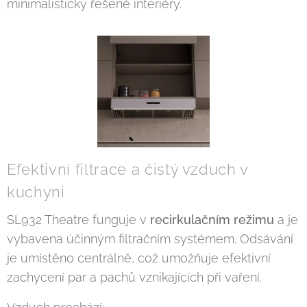
minimalisticky řešené interiéry.
Efektivní filtrace a čistý vzduch v
kuchyni
SL932 Theatre funguje v
recirkulačním režimu
a je
vybavena účinným filtračním systémem. Odsávání
je umístěno centrálně, což umožňuje efektivní
zachycení par a pachů vznikajících při vaření.