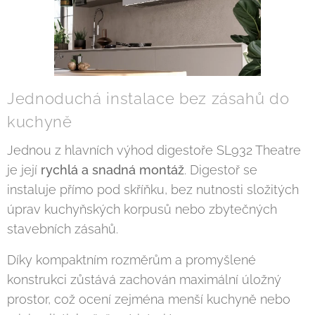
Jednoduchá instalace bez zásahů do
kuchyně
Jednou z hlavních výhod digestoře SL932 Theatre
je její
rychlá a snadná montáž
. Digestoř se
instaluje přímo pod skříňku, bez nutnosti složitých
úprav kuchyňských korpusů nebo zbytečných
stavebních zásahů.
Díky kompaktním rozměrům a promyšlené
konstrukci zůstává zachován maximální úložný
prostor, což ocení zejména menší kuchyně nebo