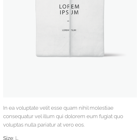
In ea voluptate velit esse quam nihil molestiae
consequatur vel illum qui dolorem eum fugiat quo
voluptas nulla pariatur at vero eos.
Size
: L