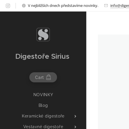
V nejbližších dnech představíme novinky.
info@diges
Digestoře Sirius
Cart
NOVINKY
Blog
Keramické digestoře
Vestavné digestoře