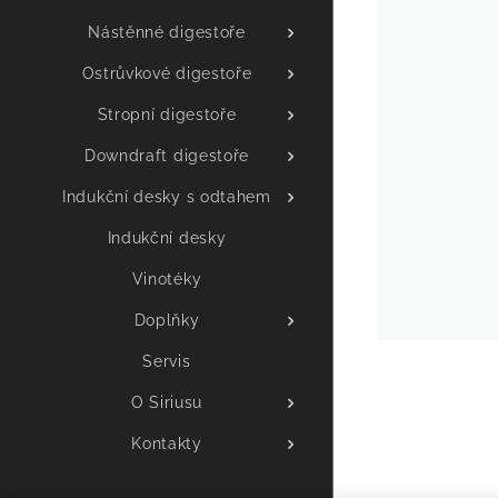
Nástěnné digestoře
Ostrůvkové digestoře
Stropní digestoře
Downdraft digestoře
Indukční desky s odtahem
Indukční desky
Vinotéky
Doplňky
Servis
O Siriusu
Kontakty