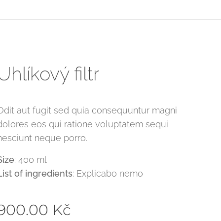
Uhlíkový filtr
Odit aut fugit sed quia consequuntur magni
dolores eos qui ratione voluptatem sequi
nesciunt neque porro.
Size
: 400 ml
List of ingredients
: Explicabo nemo
900.00
Kč