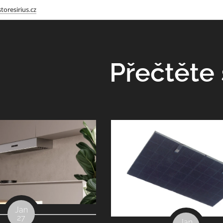
toresirius.cz
Přečtěte si
Jan
27
Jan