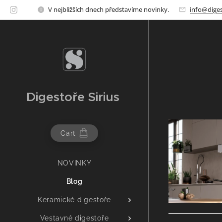
V nejbližších dnech představíme novinky.
info@diges
Digestoře Sirius
Cart
NOVINKY
Blog
Keramické digestoře
Vestavné digestoře