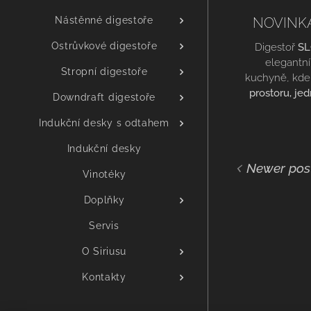
Nástěnné digestoře
NOVINKA
Ostrůvkové digestoře
Digestoř
SL
elegantní
Stropní digestoře
kuchyně, kde
prostoru, jed
Downdraft digestoře
design
. Ten
Indukční desky s odtahem
montáž
pod 
polici
, aniž b
Indukční desky
kuchyně nebo
Newer pos
Vinotéky
Doplňky
Servis
O Siriusu
Kontakty