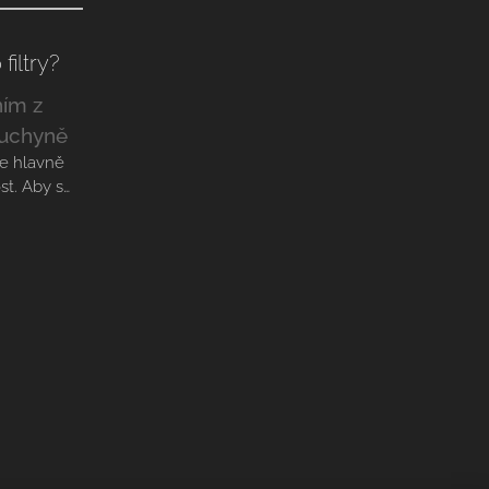
filtry?
ním z
kuchyně
le hlavně
st. Aby si
 výkon a
 věnovat
 filtrů
.
šuje funkci
 čistý