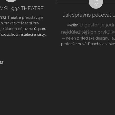
27
: SL 932 THEATRE
Jak správně pečovat o 
932 Theatre
představuje
 a praktické řešení pro
digestoř je jed
Kvalitní
 je kladen důraz na
úsporu
nejdůležitějších prvků 
noduchou instalaci a čistý
— nejen z hlediska designu, a
to model byl navržen pro
proto, že odvádí pachy a vlhko
kuchyňskou skříňku nebo
vaše digestoř udržela vysoký
y narušoval celkový vzhled
dlouhou životnost, je klíčové
 omezoval úložný prostor.
údržbě
ts
pozornost pravidelné
Správná péče o filtry totiž zlep
odsávání a pomáhá udržovat
vzduch ve vaší...